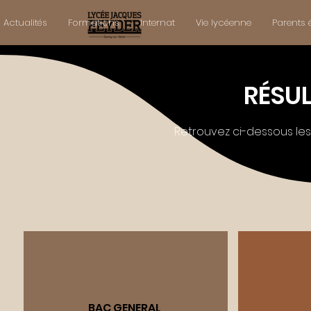
Actualités
Formations
Internat
Vie lycéenne
Parents 
RÉSU
Retrouvez ci-dessous les r
BAC GENERAL