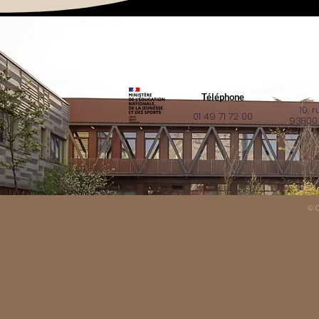
Téléphone
10, 
01 49 71 72 00
93800 
© C