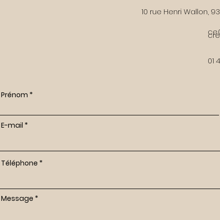
10 rue Henri Wallon, 
ce
cret
01 
Prénom
E-mail
Téléphone
Message