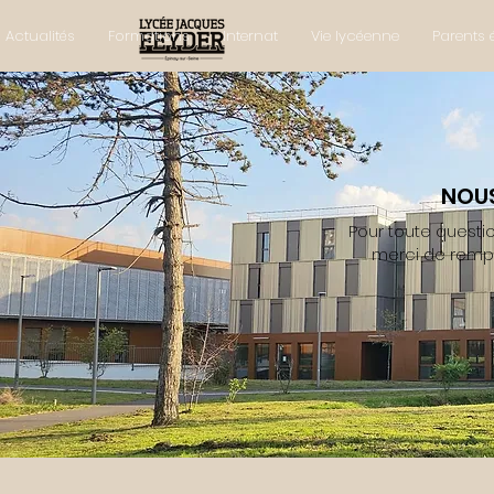
Actualités
Formations
Internat
Vie lycéenne
Parents 
NOU
Pour toute questi
merci de rempli