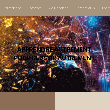
Formations
Internat
Vie lycéenne
Parents élus
Proje
APPRENDRE AUTREMENT,
POUR REUSSIR AUTREMENT.