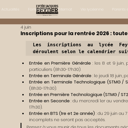
Actualités
Formations
Internat
Vie lycéenne
Parents 
4 juin
Inscriptions pour la rentrée 2026 : tout
Les inscriptions au lycée Fey
déroulent selon le calendrier sui
Entrée en Première Générale
 : les 8 et 9 juin
particuliers (8h30-17h30).
Entrée en Terminale Générale
 : le jeudi 18 jui
Entrée en Terminale Technologique (STMG / S
(8h30-17h30).
Entrée en Première Technologique (STMG / ST
Entrée en Seconde
 : du mercredi 1er au vendre
17h30).
Entrée en BTS (1re et 2e année)
 : du 29 juin au 7
incomplets ne seront pas acceptés.
Pensez à vous munir de tous les documents nécess