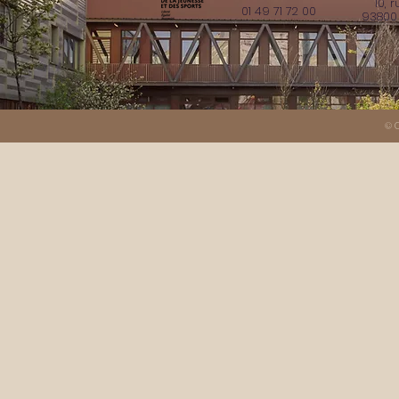
10, 
01 49 71 72 00
93800 
© C