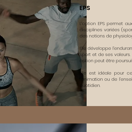
EPS
L’option EPS permet au
disciplines variées (spo
des notions de physiolog
Elle développe l’enduranc
sport et de ses valeurs.
option peut être poursui
Elle est idéale pour c
l’animation ou de l’ens
quotidien.