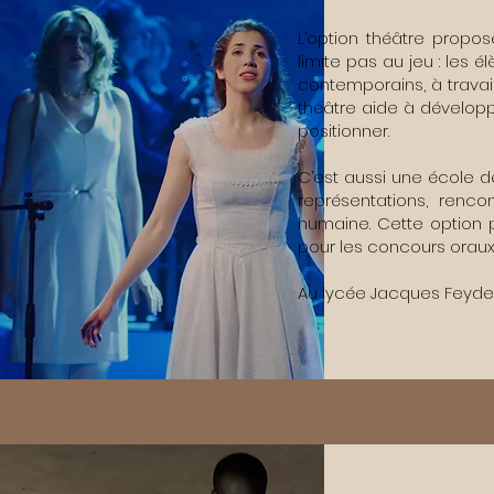
L’option théâtre propos
limite pas au jeu : les 
contemporains, à travaill
théâtre aide à développ
positionner.
C’est aussi une école 
représentations, renco
humaine. Cette option pe
pour les concours oraux,
Au lycée Jacques Feyder,