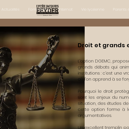
Actualités
Formations
Internat
Vie lycéenne
Parents 
Droit et grand
L’option DGEMC, proposé
grands débats qui anime
institutions : c’est une
où l’on apprend à se for
Pourquoi le droit protège
sont les enjeux du numé
situation, des études de
cette option forme à l
argumentatives.
Un excellent tremplin p