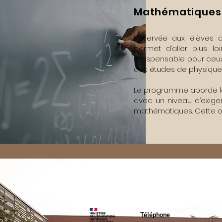
Mathématiques 
Réservée aux élèves d
permet d’aller plus lo
indispensable pour ceux 
des études de physique,
Le programme aborde les
avec un niveau d’exigen
mathématiques. Cette op
Téléphone