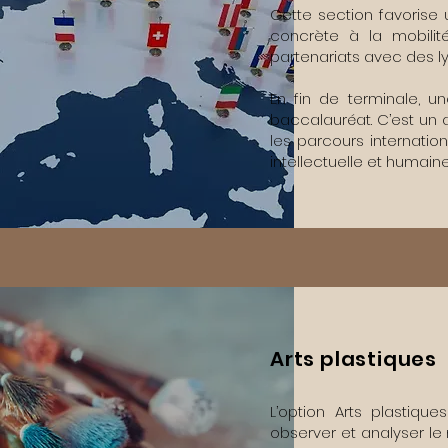
Cette section favorise 
concrète à la mobilité
partenariats avec des l
En fin de terminale, u
baccalauréat.
C’est un 
les parcours internatio
intellectuelle et humain
Arts plastiques
L’option Arts plastique
observer et analyser le