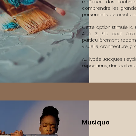
maîtriser des techniq
comprendre les grandes
personnelle de création.
Cette option stimule la s
A à Z. Elle peut être
particulièrement reco
visuelle, architecture, g
Au lycée Jacques Feyder
expositions, des partena
Musique