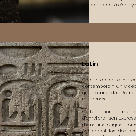
solide capacité d’analys
Latin
Choisir l’option latin, c
contemporain. On y déco
quotidienne des Romain
modernes.
Cette option permet d
d’améliorer son express
d’être une langue morte,
également les dossiers