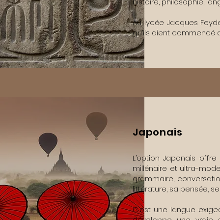
histoire, philosophie, lan
Au lycée Jacques Feyder,
qu’ils aient commencé au 
Japonais
L’option Japonais offre
millénaire et ultra-mode
grammaire, conversation
littérature, sa pensée, se
C’est une langue exigea
développe une vraie se