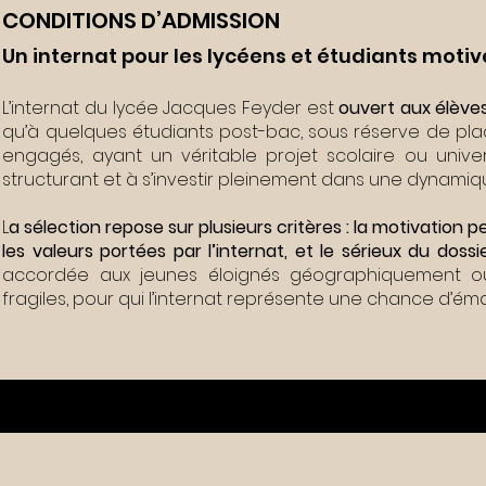
CONDITIONS D’ADMISSION
Un internat pour les lycéens et étudiants motiv
L’internat du lycée Jacques Feyder est
ouvert aux élève
qu’à quelques étudiants post-bac, sous réserve de plac
engagés, ayant un véritable projet scolaire ou unive
structurant et à s’investir pleinement dans une dynamiqu
L
a sélection repose sur plusieurs critères : la motivation
les valeurs portées par l’internat, et le sérieux du dossi
accordée aux jeunes éloignés géographiquement ou 
fragiles, pour qui l’internat représente une chance d’éma