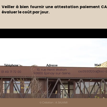
Veiller à bien fournir une attestation paiement C
évaluer le coût par jour.
Mail
Téléphone
Adresse
10, rue Henri Wallon
ce.0930120a@ac-cre
01 49 71 72 00
93800 Épinay-sur-Seine
© Création : A. SALAIMI