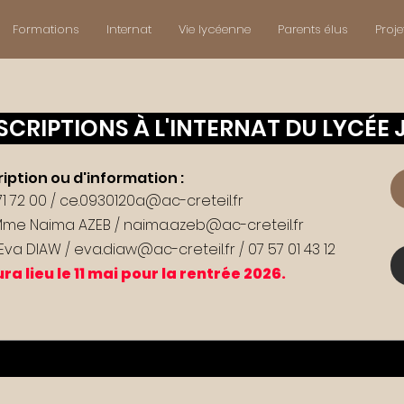
Formations
Internat
Vie lycéenne
Parents élus
Proje
SCRIPTIONS À L'INTERNAT DU LYCÉE
iption ou d'information :
1 72 00 /
ce.0930120a@ac-creteil.fr
: Mme Naima AZEB /
naima.azeb@ac-creteil.fr
 Eva DIAW /
eva.diaw@ac-creteil.fr
/ 07 57 01 43 12
ra lieu le 11 mai pour la rentrée 2026.