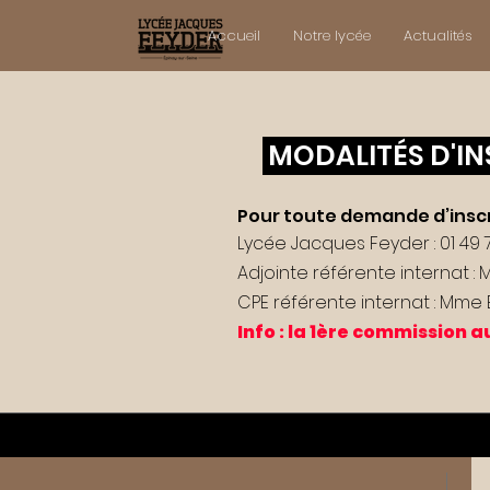
Accueil
Notre lycée
Actualités
MODALITÉS D'IN
​Pour toute demande d’inscr
Lycée Jacques Feyder : 01 49 7
Adjointe référente internat 
CPE référente internat : Mme
Info : la 1ère commission au