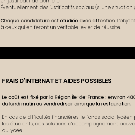
Un justificatif de domicile
Éventuellement, des justificatifs sociaux (si une situatio
Chaque candidature est étudiée avec attention.
L’objec
à ceux qui en feront un véritable levier de réussite.
FRAIS D’INTERNAT ET AIDES POSSIBLES
Le coût est fixé par la Région Île-de-France : environ 4
du lundi matin au vendredi soir ainsi que la restauration.
En cas de difficultés financières, le fonds social lycéen
les étudiants, des solutions d’accompagnement peuvent
du lycée.