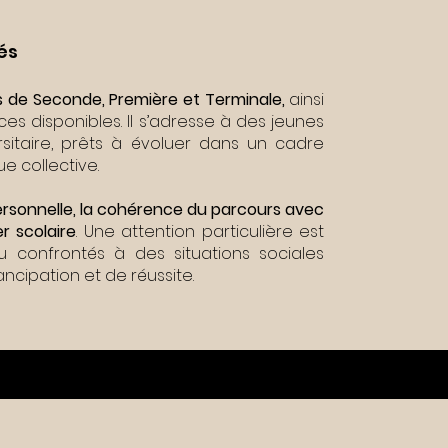
és
s de Seconde, Première et Terminale,
ainsi
es disponibles. Il s’adresse à des jeunes
rsitaire, prêts à évoluer dans un cadre
e collective.
 personnelle, la cohérence du parcours avec
er scolaire
. Une attention particulière est
confrontés à des situations sociales
ncipation et de réussite.