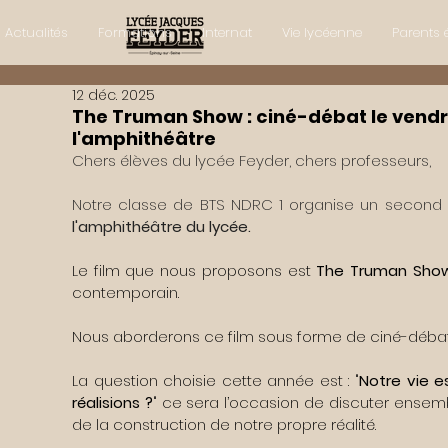
Actualités
Formations
Internat
Vie lycéenne
Parents 
12 déc. 2025
The Truman Show : ciné-débat le vendr
l'amphithéâtre
Chers élèves du lycée Feyder, chers professeurs,
Notre classe de BTS NDRC 1 organise un second 
l'amphithéâtre du lycée.
Le film que nous proposons est 
The Truman Sho
contemporain.
Nous aborderons ce film sous forme de ciné-débat
La question choisie cette année est : "
Notre vie e
réalisions ?
" ce sera l’occasion de discuter ensemble
de la construction de notre propre réalité.