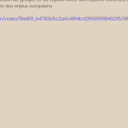
aire des enjeux européens.
.com/video/19e801_b4790b5c2a4c48f4bd28695511849235/48