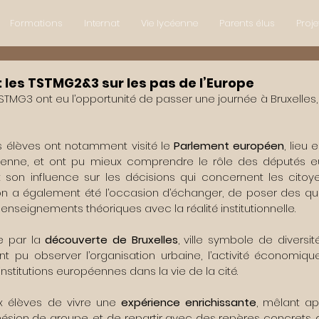
Formations
Internat
Vie lycéenne
Parents élus
Proje
: les TSTMG2&3 sur les pas de l’Europe
STMG3 ont eu l’opportunité de passer une journée à Bruxelles
s élèves ont notamment visité le 
Parlement européen
, lieu
enne, et ont pu mieux comprendre le rôle des députés eu
 son influence sur les décisions qui concernent les citoye
 a également été l’occasion d’échanger, de poser des que
enseignements théoriques avec la réalité institutionnelle.
e par la 
découverte de Bruxelles
, ville symbole de diversité
ont pu observer l’organisation urbaine, l’activité économiqu
nstitutions européennes dans la vie de la cité.
x élèves de vivre une 
expérience enrichissante
, mêlant ap
hésion de groupe, et de repartir avec des repères concrets, 