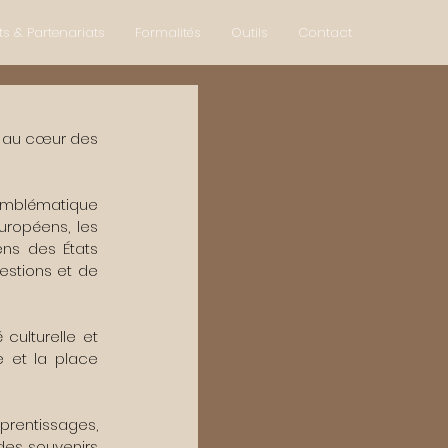
ts & Partenariats
Formalités
Outils
Contact
, au cœur des 
 emblématique 
ropéens, les 
ns des États 
stions et de 
 culturelle et 
e et la place 
prentissages, 
des souvenirs 