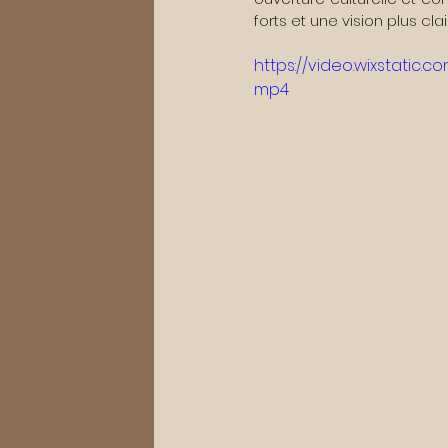
forts et une vision plus cl
https://video.wixstatic
mp4