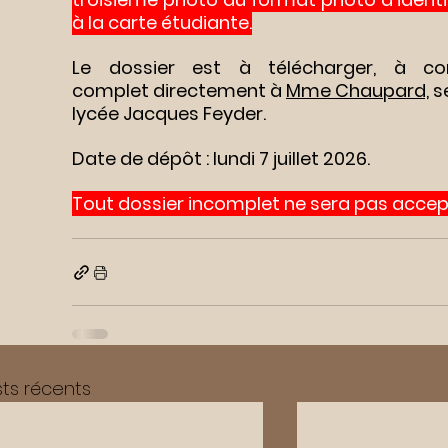
à la carte étudiante.
Le dossier est à télécharger, à co
complet directement à 
Mme Chaupard,
 s
lycée Jacques Feyder.
Date de dépôt : lundi 7 juillet 2026.
Tout dossier incomplet ne sera pas accep
ts récents