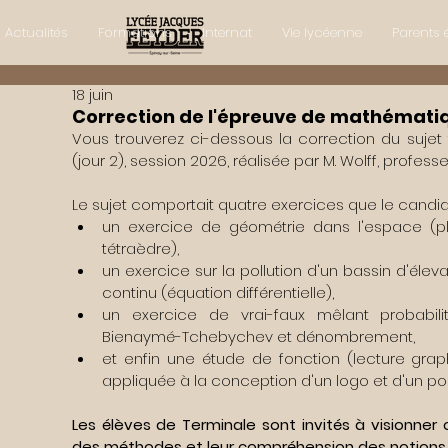
Actualités
Formations
Internat
Vie lycéenne
Parents 
18 juin
Correction de l'épreuve de mathématiq
Vous trouverez ci-dessous la correction du sujet
(jour 2), session 2026, réalisée par M. Wolff, prof
Le sujet comportait quatre exercices que le candidat
un exercice de géométrie dans l'espace (pla
tétraèdre), 
un exercice sur la pollution d'un bassin d'éle
continu (équation différentielle), 
un exercice de vrai-faux mêlant probabilité
Bienaymé-Tchebychev et dénombrement, 
et enfin une étude de fonction (lecture graphiq
appliquée à la conception d'un logo et d'un por
Les élèves de Terminale sont invités à visionner c
des méthodes et leur compréhension des notions 